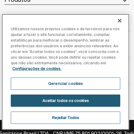
Atendimento ao cliente
Utilizamos nossos próprios cookies e de terceiros para nos
ajudar a fazer o site funcionar corretamente, compilar
estatísticas para melhorar o desempenho, lembrar as
preferências dos usuários e exibir anúncios relevantes. Ao
Sobre nós
clicar em "Aceitar todos os cookies", você concorda com o
uso desses cookies. Você pode definir ou rejeitar cookies
que não são estritamente necessários, clicando em
Configurações de cookies.
Inspiração
Gerenciar cookies
Siga-nos
Aceitar todos os cookies
Rejeitar Todos
Política de privacidade
Aviso legal
Aviso de cookies
anitários Brasil LTDA., CNPJ/ME 75.801.902/0001-26. Todo