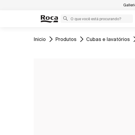
Galler
Ir para
Ir para
Ir para
Inicio
Produtos
Cubas e lavatórios