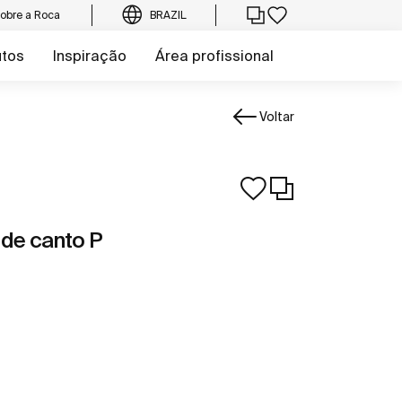
obre a Roca
BRAZIL
utos
Inspiração
Área profissional
Voltar
 de canto P