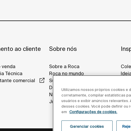
ento ao cliente
Sobre nós
Ins
e venda
Sobre a Roca
Col
ia Técnica
Roca no mundo
Idei
tante comercial
Sustentabilidade
Proj
Design e inovação
Roca
Utilizamos nossos próprios cookies e d
Notícias
corretamente, compilar estatísticas 
usuários e exibir anúncios relevantes.
Junte-se a nós
desses cookies. Você pode definir ou r
em
Configurações de cookies.
Gerenciar cookies
Reje