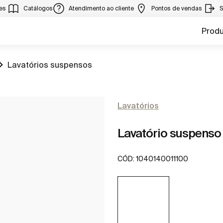
ies
Catálogos
Atendimento ao cliente
Pontos de vendas
S
Prod
Ir para
Lavatórios suspensos
Lavatórios
Lavatório suspenso
CÓD:
1040140011100