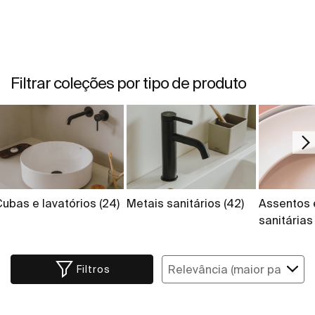
Filtrar coleções por tipo de produto
Cubas e lavatórios
(24)
Metais sanitários
(42)
Assentos 
sanitária
Filtros