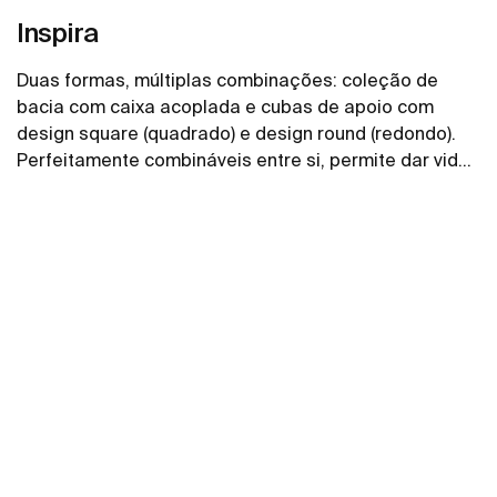
Inspira
Duas formas, múltiplas combinações: coleção de
bacia com caixa acoplada e cubas de apoio com
design square (quadrado) e design round (redondo).
Perfeitamente combináveis entre si, permite dar vida
aos espaços de banho de todos os estilos.
Ver mais