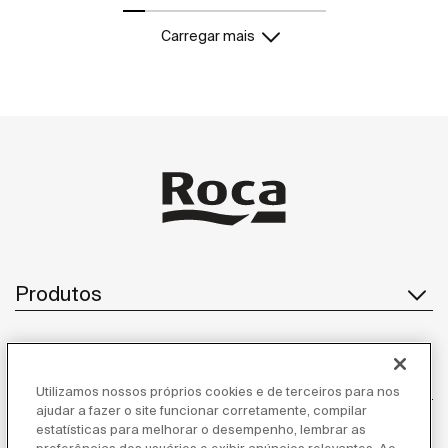
minimalista, leve e versátil, os metais sanitários
Carregar mais
Design Roca estão disponíveis em cores e formatos
variados. Tudo isso para deixar o seu banheiro ainda
mais charmoso e prático.
Produtos
Atendimento ao cliente
Utilizamos nossos próprios cookies e de terceiros para nos
ajudar a fazer o site funcionar corretamente, compilar
estatísticas para melhorar o desempenho, lembrar as