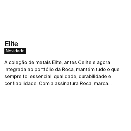
Elite
Novidade
A coleção de metais Elite, antes Celite e agora
integrada ao portfólio da Roca, mantém tudo o que
sempre foi essencial: qualidade, durabilidade e
confiabilidade. Com a assinatura Roca, marca
referência global em soluções para banheiros, a
Ver mais
coleção de torneiras, misturadores, acabamentos de
registro, duchas higiênicas e chuveiros ganha ainda
mais força, conectada a um portfólio completo e a um
padrão internacional de inovação e design. Linhas
retas e uma estética moderna Elite Roca é uma ótima