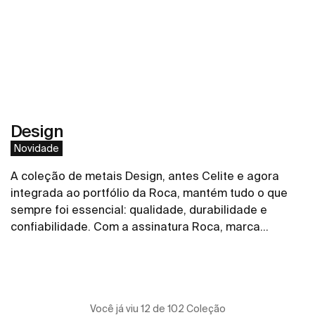
aliada dos arquitetos, engenheiros e designers que
desejam criar banheiros modernos.
Design
Novidade
A coleção de metais Design, antes Celite e agora
integrada ao portfólio da Roca, mantém tudo o que
sempre foi essencial: qualidade, durabilidade e
confiabilidade. Com a assinatura Roca, marca
referência global em soluções para banheiros, a
Ver mais
coleção de torneiras, duchas higiências e
acabamentos de registro ganha ainda mais força,
conectada a um portfólio completo e a um padrão
Você já viu 12 de 102 Coleção
internacional de inovação e design. Com um desenho