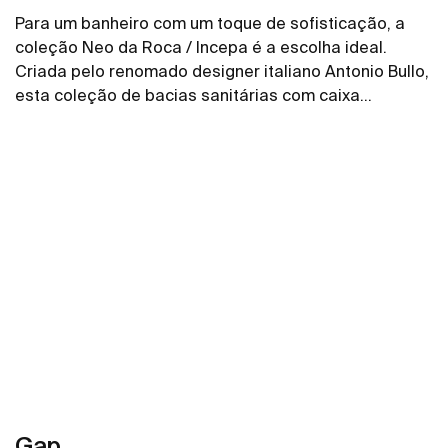
Para um banheiro com um toque de sofisticação, a
coleção Neo da Roca / Incepa é a escolha ideal.
Criada pelo renomado designer italiano Antonio Bullo,
esta coleção de bacias sanitárias com caixa
acoplada destaca-se por seu design de linhas
Ver mais
orgânicas e elegantes. Disponíveis no branco brilho e
em cores matte, as bacias Neo adicionam um toque
de estilo e inovação ao ambiente, oferecendo uma
alternativa refinada e sofisticada para o seu espaço.
Gap