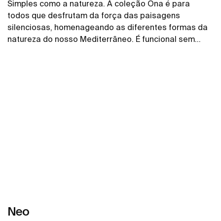
Simples como a natureza. A coleção Ona é para
todos que desfrutam da força das paisagens
silenciosas, homenageando as diferentes formas da
natureza do nosso Mediterrâneo. É funcional sem
parecer fria, com uma estética marcante alinhada
Ver mais
com o calor inerente ao ambiente natural.
Neo