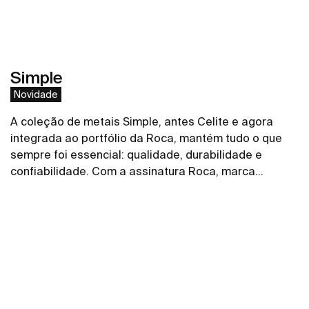
Simple
Novidade
A coleção de metais Simple, antes Celite e agora
integrada ao portfólio da Roca, mantém tudo o que
sempre foi essencial: qualidade, durabilidade e
confiabilidade. Com a assinatura Roca, marca
referência global em soluções para banheiros, a
Ver mais
coleção de torneiras, misturadores, duchas higiências
e acabamentos de registro ganha ainda mais força,
conectada a um portfólio completo e a um padrão
internacional de inovação e design. O design orgânico
e minimalista da linha de metais Simple, da Roca, foi
pensado para trazer mais praticidade e conforto ao
banheiro