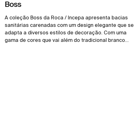
Boss
A coleção Boss da Roca / Incepa apresenta bacias
sanitárias carenadas com um design elegante que se
adapta a diversos estilos de decoração. Com uma
gama de cores que vai além do tradicional branco
brilho, as bacias com caixa acoplada e convencional
Ver mais
oferecem novas alternativas e possibilidades para o
seu banheiro. Cada peça traz um toque de inovação e
sofisticação, elevando o ambiente com estilo e
funcionalidade.