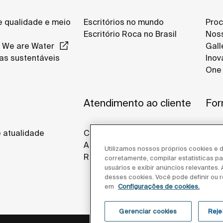
de qualidade e meio
Escritórios no mundo
Proc
Escritório Roca no Brasil
Noss
 We are Water
Gall
as sustentáveis
Inov
One 
s
Atendimento ao cliente
For
e atualidade
Contato
Assistência técnica
Utilizamos nossos próprios cookies e d
Representante comercial
corretamente, compilar estatísticas 
usuários e exibir anúncios relevantes.
desses cookies. Você pode definir ou r
em
Configurações de cookies.
Gerenciar cookies
Reje