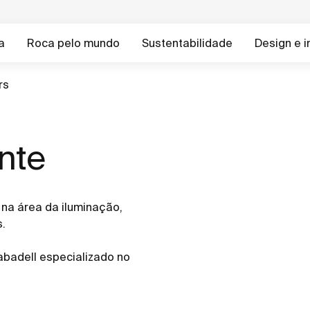
a
Roca pelo mundo
Sustentabilidade
Design e 
rs
ente
na área da iluminação,
s.
Sabadell especializado no