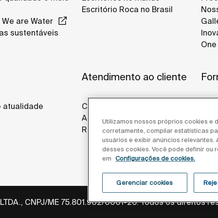
Escritório Roca no Brasil
Noss
 We are Water
Gall
as sustentáveis
Inov
One 
s
Atendimento ao cliente
For
e atualidade
Contato
Assistência técnica
Utilizamos nossos próprios cookies e d
Representante comercial
corretamente, compilar estatísticas 
usuários e exibir anúncios relevantes.
desses cookies. Você pode definir ou r
em
Configurações de cookies.
Gerenciar cookies
Reje
 LTDA., CNPJ/ME 75.801.902/0001-26. Todos os direitos re