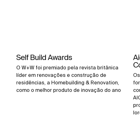
Self Build Awards
A
C
O W+W foi premiado pela revista britânica
o
líder em renovações e construção de
Os
residências, a Homebuilding & Renovation,
fo
como o melhor produto de inovação do ano
co
AI
pr
Io