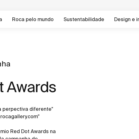
a
Roca pelo mundo
Sustentabilidade
Design e 
nha
t Awards
perpectiva diferente"
rocagallery.com"
êmio Red Dot Awards na
ela campanha de