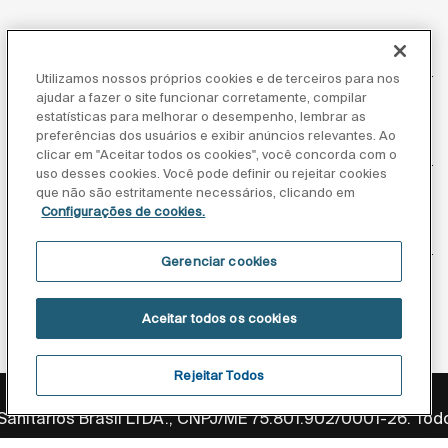
Atendimento ao cliente
Utilizamos nossos próprios cookies e de terceiros para nos
ajudar a fazer o site funcionar corretamente, compilar
estatísticas para melhorar o desempenho, lembrar as
preferências dos usuários e exibir anúncios relevantes. Ao
Sobre nós
clicar em "Aceitar todos os cookies", você concorda com o
uso desses cookies. Você pode definir ou rejeitar cookies
que não são estritamente necessários, clicando em
Configurações de cookies.
Inspiração
Gerenciar cookies
Siga-nos
Aceitar todos os cookies
Rejeitar Todos
Política de privacidade
Aviso legal
Aviso de cookies
anitários Brasil LTDA., CNPJ/ME 75.801.902/0001-26. Todo