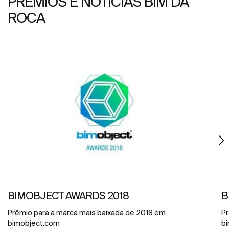
PRÊMIOS E NOTÍCIAS BIM DA
ROCA
BIMOBJECT AWARDS 2018
B
Prêmio para a marca mais baixada de 2018 em
Pr
bimobject.com
b