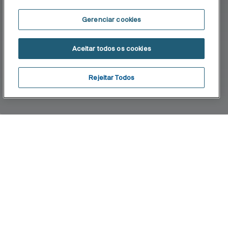
Gerenciar cookies
Aceitar todos os cookies
Rejeitar Todos
Inicio
Dama-N
Design, funcionalidade e ampliação da gama.
Esta coleção de linhas neutras e puras, oferece