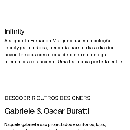
Infinity
A arquiteta Fernanda Marques assina a coleção
Infinity para a Roca, pensada para o dia a dia dos
novos tempos com o equilíbrio entre o design
minimalista e funcional. Uma harmonia perfeita entre
as linhas retas e curvas e o frescor da combinação
inusitada de materiais e acabamentos são chave
para a criação de três modelos de cubas de apoio.
DESCOBRIR OUTROS DESIGNERS
Gabriele & Oscar Buratti
Naquele gabinete são projectados escritórios, lojas,