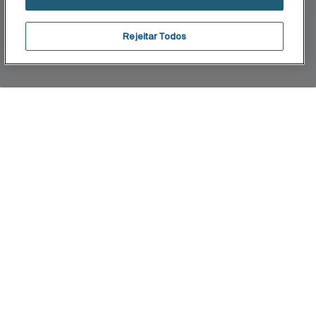
Rejeitar Todos
Inicio
Infinity
A arquiteta Fernanda Marques assina a coleção
Infinity para a Roca, pensada para o dia a dia dos
novos tempos com o equilíbrio entre o design
minimalista e funcional. Uma harmonia perfeita
entre as linhas retas e curvas e o frescor da
combinação inusitada de materiais e