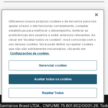
Atendimento ao cliente
Utilizamos nossos próprios cookies e de terceiros para nos
ajudar a fazer o site funcionar corretamente, compilar
estatísticas para melhorar o desempenho, lembrar as
preferências dos usuários e exibir anúncios relevantes. Ao
Sobre nós
clicar em "Aceitar todos os cookies", você concorda com o
uso desses cookies. Você pode definir ou rejeitar cookies
que não são estritamente necessários, clicando em
Configurações de cookies.
Inspiração
Gerenciar cookies
Siga-nos
Aceitar todos os cookies
Rejeitar Todos
Política de privacidade
Aviso legal
Aviso de cookies
anitários Brasil LTDA., CNPJ/ME 75.801.902/0001-26. Todo