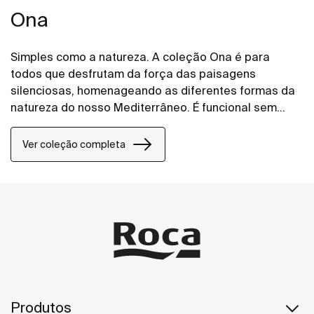
Ona
Simples como a natureza. A coleção Ona é para
todos que desfrutam da força das paisagens
silenciosas, homenageando as diferentes formas da
natureza do nosso Mediterrâneo. É funcional sem
parecer fria, com uma estética marcante alinhada
com o calor inerente ao ambiente natural.
Ver coleção completa
Produtos