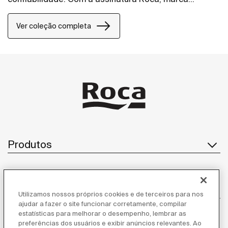
referência global em soluções para banheiros, a
coleção de torneiras, monocomandos e
Ver coleção completa
acabamentos de registro ganha ainda mais força,
conectada a um portfólio completo e a um padrão
internacional de inovação e design. Formas
quadradas e design moderno são perfeitos para
equipar banheiros e cozinhas.
Produtos
Atendimento ao cliente
Utilizamos nossos próprios cookies e de terceiros para nos
ajudar a fazer o site funcionar corretamente, compilar
estatísticas para melhorar o desempenho, lembrar as
preferências dos usuários e exibir anúncios relevantes. Ao