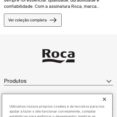
sempre foi essencial: qualidade, durabilidade e
confiabilidade. Com a assinatura Roca, marca
referência global em soluções para banheiros, a
ampla coleção de torneiras, misturadores,
Ver coleção completa
acabamentos de registro, duchas higiênicas e
acessórios ganha ainda mais força, conectada a um
portfólio completo e a um padrão internacional de
inovação e design. Clean e ampla variedade ressalta
a praticidade para banheiros, cozinha e lavanderias.
Produtos
Atendimento ao cliente
Utilizamos nossos próprios cookies e de terceiros para nos
ajudar a fazer o site funcionar corretamente, compilar
estatísticas para melhorar o desempenho, lembrar as