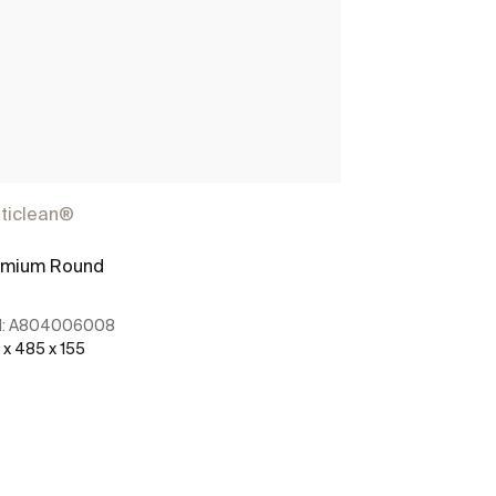
ticlean®
emium Round
:
A804006008
 x 485 x 155
Ver mais