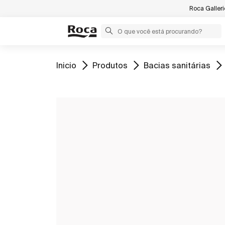
Roca Galler
Ir para
Ir para
Ir para
Inicio
Produtos
Bacias sanitárias