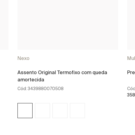
Nexo
Mul
Assento Original Termofixo com queda
Pr
amortecida
Cód:
3439880070508
Cód
358
Ver mais