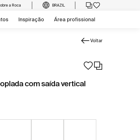
obre a Roca
BRAZIL
utos
Inspiração
Área profissional
Voltar
oplada com saída vertical