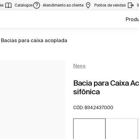
ies
Catálogos
Atendimento ao cliente
Pontos de vendas
S
Prod
Ir para
Bacias para caixa acoplada
Nexo
Bacia para Caixa Ac
sifônica
CÓD:
B342437000