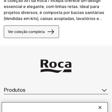
A coleção Art da Roca / Incepa oferece um design
essencial e elegante, com linhas retas. Ideal para
projetos diversos, é composta por bacias sanitárias
(Vendidas em kits), caixas acopladas, lavatórios e
assentos sanitários. Sua abordagem funcional
garante um visual moderno e adaptável, atendendo
Ver coleção completa
de forma eficaz às necessidades de diferentes
projetos.
Produtos