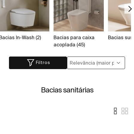
Bacias In-Wash (2)
Bacias para caixa
Bacias sus
acoplada (45)
Filtros
Bacias sanitárias