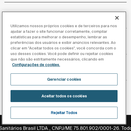
Atendimento ao cliente
Utilizamos nossos próprios cookies e de terceiros para nos
ajudar a fazer o site funcionar corretamente, compilar
estatísticas para melhorar o desempenho, lembrar as
preferências dos usuários e exibir anúncios relevantes. Ao
Sobre nós
clicar em "Aceitar todos os cookies", você concorda com o
uso desses cookies. Você pode definir ou rejeitar cookies
que não são estritamente necessários, clicando em
Configurações de cookies.
Inspiração
Gerenciar cookies
Siga-nos
Aceitar todos os cookies
Rejeitar Todos
Política de privacidade
Aviso legal
Aviso de cookies
anitários Brasil LTDA., CNPJ/ME 75.801.902/0001-26. Todo