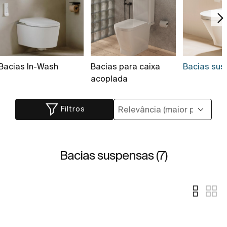
Bacias In-Wash
Bacias para caixa
Bacias sus
acoplada
Filtros
Bacias suspensas (7)