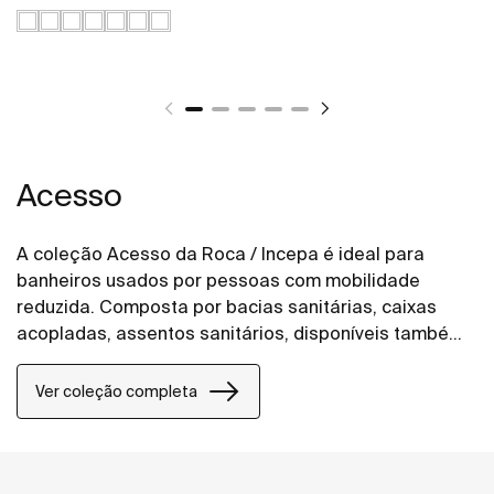
Acesso
A coleção Acesso da Roca / Incepa é ideal para
banheiros usados por pessoas com mobilidade
reduzida. Composta por bacias sanitárias, caixas
acopladas, assentos sanitários, disponíveis também
na opção de kits e lavatórios com coluna, a coleção
Acesso oferece soluções projetadas para garantir
Ver coleção completa
segurança e conforto.