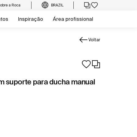
obre a Roca
BRAZIL
utos
Inspiração
Área profissional
Voltar
om suporte para ducha manual