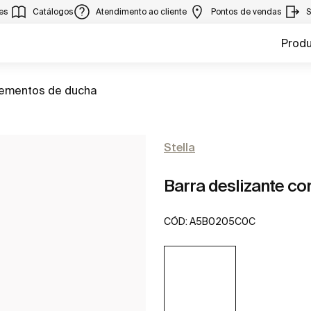
ies
Catálogos
Atendimento ao cliente
Pontos de vendas
S
Prod
ementos de ducha
Stella
Barra deslizante c
CÓD:
A5B0205C0C