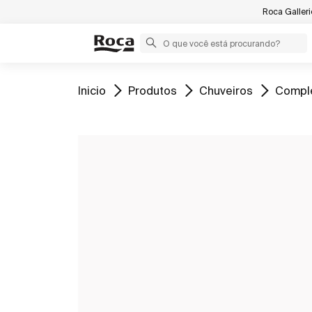
Roca Galler
Ir para
Ir para
Ir para
Ir para
Inicio
Produtos
Chuveiros
Compl