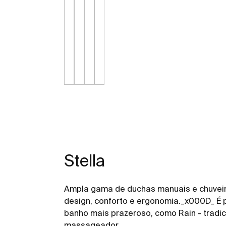
Stella
Ampla gama de duchas manuais e chuvei
design, conforto e ergonomia._x000D_ É p
banho mais prazeroso, como Rain - tradici
massageador.