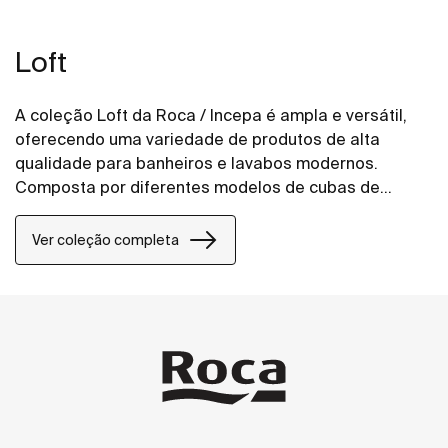
Loft
A coleção Loft da Roca / Incepa é ampla e versátil,
oferecendo uma variedade de produtos de alta
qualidade para banheiros e lavabos modernos.
Composta por diferentes modelos de cubas de
apoio, semiencaixe e sobrepor em diversas cores, a
linha Loft atende a todos os gostos e necessidades,
Ver coleção completa
tornando-se uma escolha ideal para projetar
espaços funcionais.