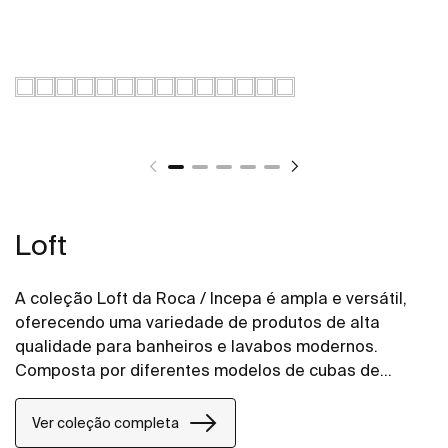
Loft
A coleção Loft da Roca / Incepa é ampla e versátil,
oferecendo uma variedade de produtos de alta
qualidade para banheiros e lavabos modernos.
Composta por diferentes modelos de cubas de
apoio, semiencaixe e sobrepor em diversas cores, a
linha Loft atende a todos os gostos e necessidades,
Ver coleção completa
tornando-se uma escolha ideal para projetar