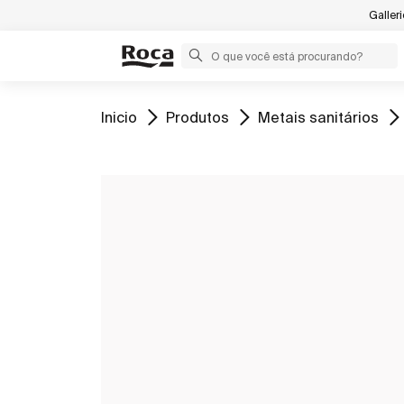
Galler
Ir para
Ir para
Ir para
Inicio
Produtos
Metais sanitários