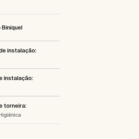
Biníquel
de instalação:
e instalação:
e torneira:
Higiênica