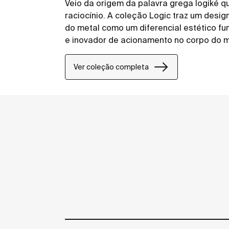
Veio da origem da palavra grega logiké qu
raciocínio. A coleção Logic traz um desig
do metal como um diferencial estético fun
e inovador de acionamento no corpo do 
praticidade com um toque industrial. Seu 
para qualquer projeto se adaptando a div
Ver coleção completa
linha possuem arejadores embutidos. O q
uso.