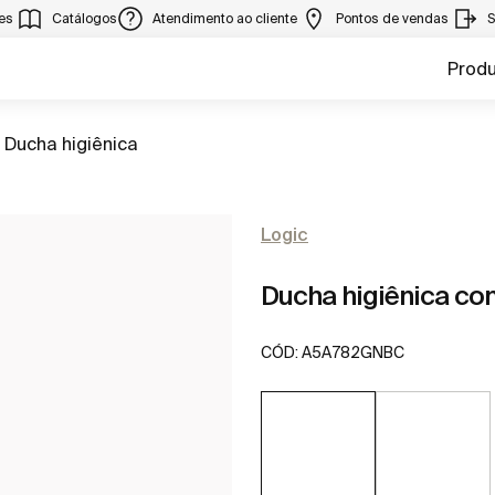
ies
Catálogos
Atendimento ao cliente
Pontos de vendas
S
Prod
Ir para
Ducha higiênica
Logic
Ducha higiênica co
CÓD:
A5A782GNBC