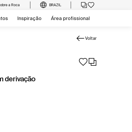
obre a Roca
BRAZIL
utos
Inspiração
Área profissional
Voltar
m derivação