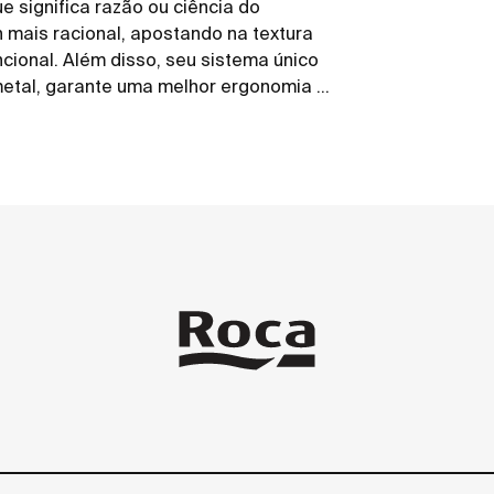
e significa razão ou ciência do
n mais racional, apostando na textura
cional. Além disso, seu sistema único
metal, garante uma melhor ergonomia e
visual contemporâneo traz flexibilidade
ersos estilos. Todos os produtos da
ue garante maior conforto na hora do