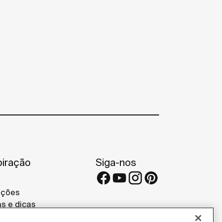
piração
Siga-nos
eções
as e dicas
etos de referência