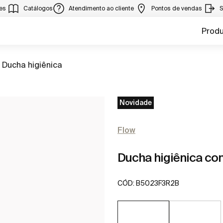
ies
Catálogos
Atendimento ao cliente
Pontos de vendas
S
Prod
Ir para
Ducha higiênica
Novidade
Flow
Ducha higiênica co
CÓD:
B5023F3R2B