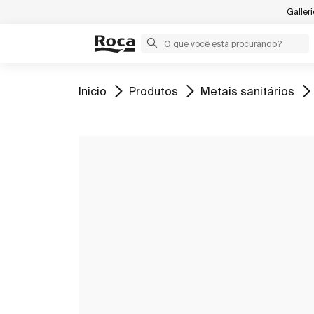
Galler
Ir para
Ir para
Ir para
Inicio
Produtos
Metais sanitários