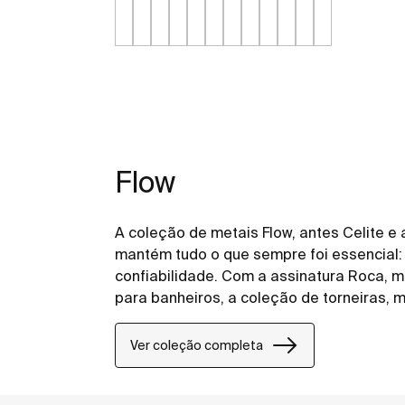
Flow
A coleção de metais Flow, antes Celite e 
mantém tudo o que sempre foi essencial: 
confiabilidade. Com a assinatura Roca, 
para banheiros, a coleção de torneiras, m
acabamentos de registro ganha ainda mai
completo e a um padrão internacional d
Ver coleção completa
clean e delicado, os metais Flow, da Roca
projeto de banheiro e lavabo, sem abrir m