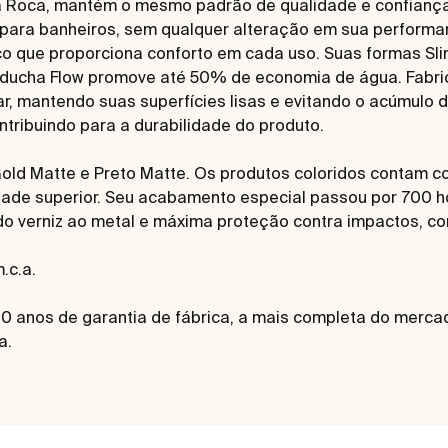
ora Roca, mantém o mesmo padrão de qualidade e confianç
es para banheiros, sem qualquer alteração em sua perform
o que proporciona conforto em cada uso. Suas formas Sl
 a ducha Flow promove até 50% de economia de água. Fab
ar, mantendo suas superfícies lisas e evitando o acúmulo de
tribuindo para a durabilidade do produto.
ld Matte e Preto Matte. Os produtos coloridos contam co
dade superior. Seu acabamento especial passou por 700 ho
do verniz ao metal e máxima proteção contra impactos, co
.c.a.
0 anos de garantia de fábrica, a mais completa do mercad
a.