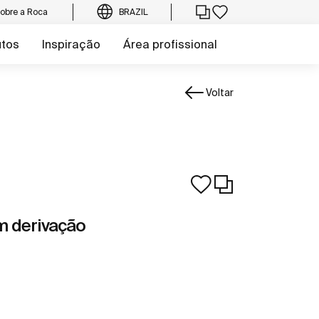
obre a Roca
BRAZIL
utos
Inspiração
Área profissional
Voltar
m derivação