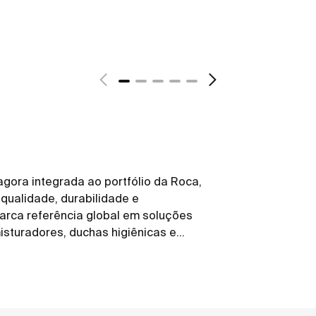
agora integrada ao portfólio da Roca,
qualidade, durabilidade e
marca referência global em soluções
isturadores, duchas higiênicas e
s força, conectada a um portfólio
e inovação e design. Com um desenho
, trazem leveza e sofisticação para o
ão da robustez que o uso diário exige.