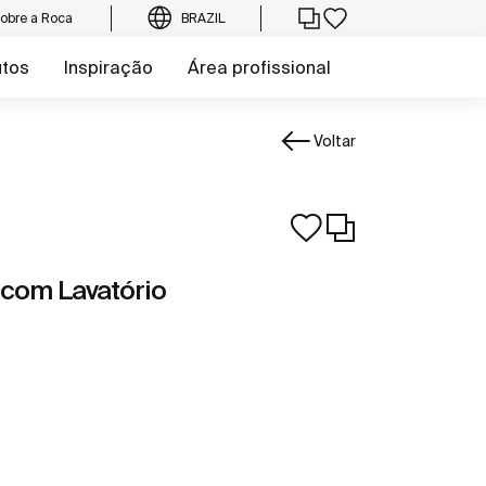
obre a Roca
BRAZIL
utos
Inspiração
Área profissional
Voltar
 com Lavatório