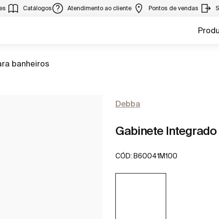
ies
Catálogos
Atendimento ao cliente
Pontos de vendas
S
Prod
ara banheiros
Debba
Gabinete Integrado
CÓD:
B60041M100