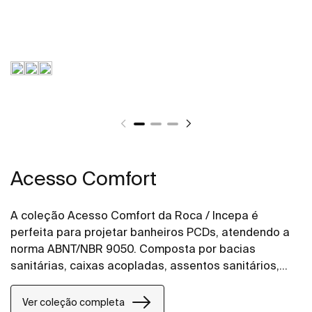
Acesso Comfort
A coleção Acesso Comfort da Roca / Incepa é
perfeita para projetar banheiros PCDs, atendendo a
norma ABNT/NBR 9050. Composta por bacias
sanitárias, caixas acopladas, assentos sanitários,
disponíveis também na opção de kits e lavatórios
com coluna. A coleção Acesso Comfort oferece
Ver coleção completa