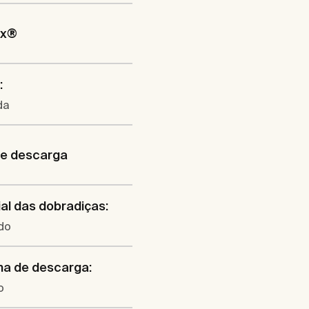
ix®
:
da
de descarga
al das dobradiças:
do
ma de descarga:
o