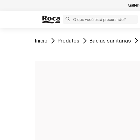
Galler
Ir para
Ir para
Ir para
Inicio
Produtos
Bacias sanitárias