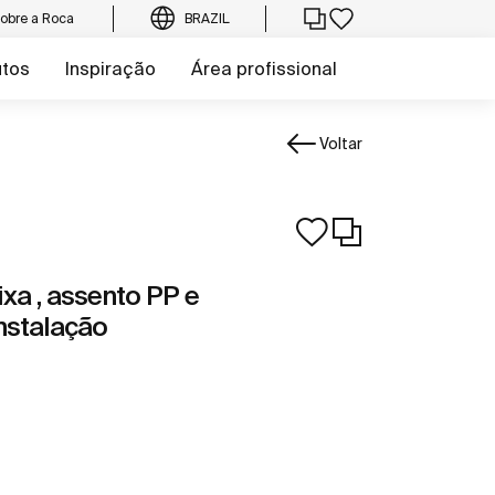
obre a Roca
BRAZIL
utos
Inspiração
Área profissional
Voltar
xa , assento PP e
nstalação