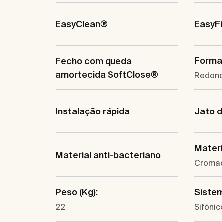
EasyClean®
EasyF
Forma
Fecho com queda
amortecida SoftClose®
Redon
Instalação rápida
Jato 
Materi
Material anti-bacteriano
Croma
Peso (Kg):
Siste
22
Sifónic