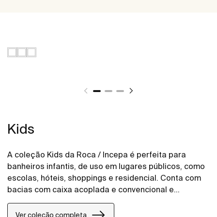
Kids
A coleção Kids da Roca / Incepa é perfeita para
banheiros infantis, de uso em lugares públicos, como
escolas, hóteis, shoppings e residencial. Conta com
bacias com caixa acoplada e convencional e
assentos sanitários compatíveis. A coleção Kids é
projetada para atender às necessidades das
Ver coleção completa