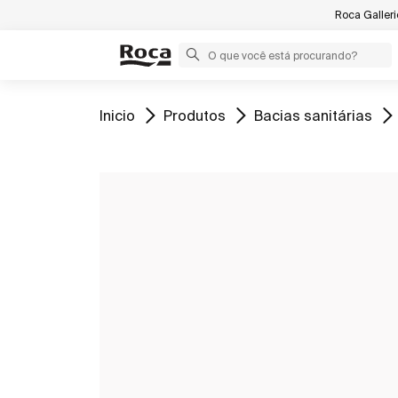
Roca Galler
Ir para
Ir para
Ir para
Inicio
Produtos
Bacias sanitárias