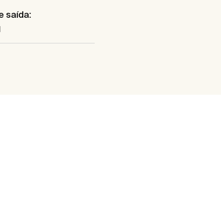
e saída:
l