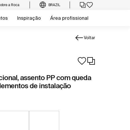
obre a Roca
BRAZIL
utos
Inspiração
Área profissional
Voltar
ncional, assento PP com queda
ementos de instalação