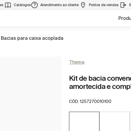
ies
Catálogos
Atendimento ao cliente
Pontos de vendas
S
Prod
Ir para
Bacias para caixa acoplada
Thema
Kit de bacia conve
amortecida e compl
CÓD:
1257270010100