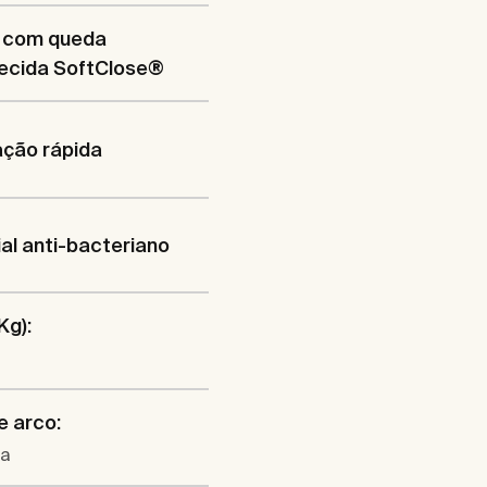
 com queda
ecida SoftClose®
ação rápida
al anti-bacteriano
Kg):
e arco:
da