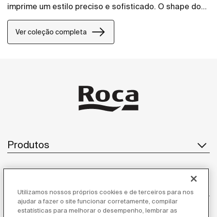
imprime um estilo preciso e sofisticado. O shape do
produto com a bica de 90 graus reforça a precisão e
cuidado com os detalhes. O acionamento slim é
Ver coleção completa
confortável para abrir e fechar a torneira e o
misturador para lavatório. E por último, possui
mecanismo com ¼ de volta sendo mais prático e
garantindo economia de água.
Produtos
Atendimento ao cliente
Utilizamos nossos próprios cookies e de terceiros para nos
ajudar a fazer o site funcionar corretamente, compilar
estatísticas para melhorar o desempenho, lembrar as