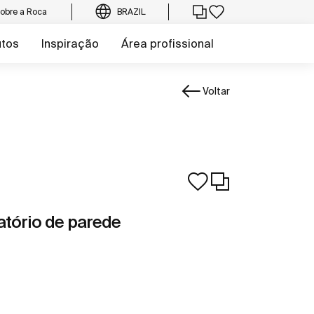
obre a Roca
BRAZIL
utos
Inspiração
Área profissional
Voltar
atório de parede