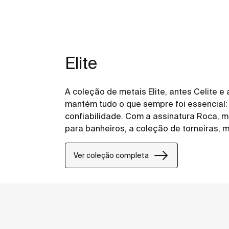
Elite
A coleção de metais Elite, antes Celite e
mantém tudo o que sempre foi essencial: 
confiabilidade. Com a assinatura Roca, 
para banheiros, a coleção de torneiras, 
duchas higiênicas e chuveiros ganha aind
completo e a um padrão internacional de 
Ver coleção completa
estética moderna Elite Roca é uma ótima 
designers que desejam criar banheiros 