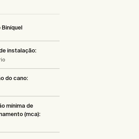
Biníquel
de instalação:
rio
o do cano:
l
ão mínima de
namento (mca):