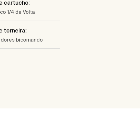
e cartucho:
o 1/4 de Volta
e torneira:
adores bicomando