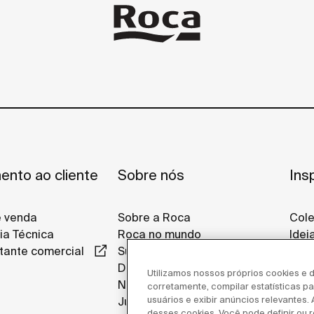
ento ao cliente
Sobre nós
Ins
e venda
Sobre a Roca
Col
ia Técnica
Roca no mundo
Idei
tante comercial
Sustentabilidade
Proj
Design e inovação
Roca
Utilizamos nossos próprios cookies e d
Notícias
corretamente, compilar estatísticas 
usuários e exibir anúncios relevantes.
Junte-se a nós
desses cookies. Você pode definir ou r