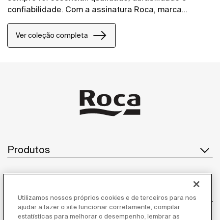
confiabilidade. Com a assinatura Roca, marca
referência global em soluções para banheiros, a
coleção de torneiras, misturadores, duchas
Ver coleção completa
higiênicas e acabamentos de registro ganha ainda
mais força, conectada a um portfólio completo e a
um padrão internacional de inovação e design. Com
um desenho clean e delicado, os metais Flow, da
Roca, trazem leveza e sofisticação para o projeto de
banheiro e lavabo, sem abrir mão da robustez que o
uso diário exige.
Produtos
Atendimento ao cliente
Utilizamos nossos próprios cookies e de terceiros para nos
ajudar a fazer o site funcionar corretamente, compilar
estatísticas para melhorar o desempenho, lembrar as