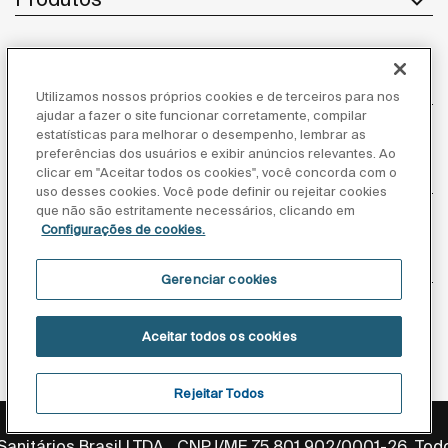
Atendimento ao cliente
Utilizamos nossos próprios cookies e de terceiros para nos
ajudar a fazer o site funcionar corretamente, compilar
estatísticas para melhorar o desempenho, lembrar as
preferências dos usuários e exibir anúncios relevantes. Ao
clicar em "Aceitar todos os cookies", você concorda com o
Sobre nós
uso desses cookies. Você pode definir ou rejeitar cookies
que não são estritamente necessários, clicando em
Configurações de cookies.
Inspiração
Gerenciar cookies
Siga-nos
Aceitar todos os cookies
Rejeitar Todos
Política de privacidade
Aviso legal
Aviso de cookies
anitários Brasil LTDA., CNPJ/ME 75.801.902/0001-26. Todo