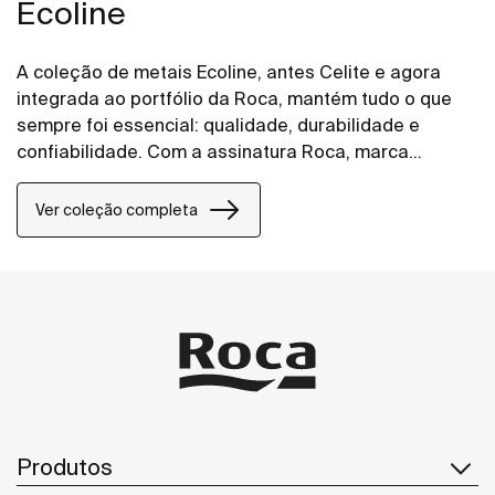
Ecoline
A coleção de metais Ecoline, antes Celite e agora
integrada ao portfólio da Roca, mantém tudo o que
sempre foi essencial: qualidade, durabilidade e
confiabilidade. Com a assinatura Roca, marca
referência global em soluções para banheiros, a
coleção de tem soluções em torneiras e
Ver coleção completa
monocomandos para banheiros e cozinhas ganha
ainda mais força, conectada a um portfólio completo
e a um padrão internacional de inovação e design.
Forma universal é uma coleção aliada para equipar
banheiros e cozinhas tradicionais.
Produtos