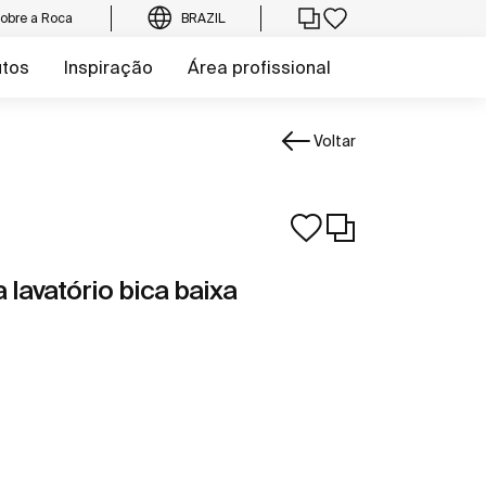
obre a Roca
BRAZIL
utos
Inspiração
Área profissional
Voltar
avatório bica baixa