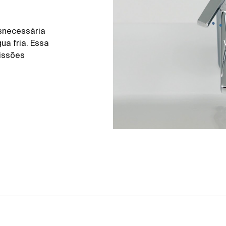
esnecessária
ua fria. Essa
issões