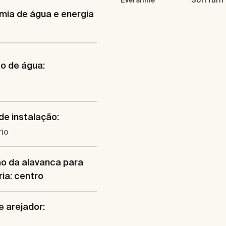
Evershine
SoftTurn
ia de água e energia
o de água:
de instalação:
rio
o da alavanca para
ria: centro
e arejador: