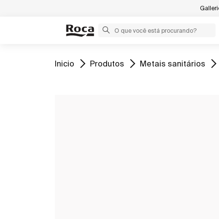
Galler
Ir para
Ir para
Ir para
Inicio
Produtos
Metais sanitários