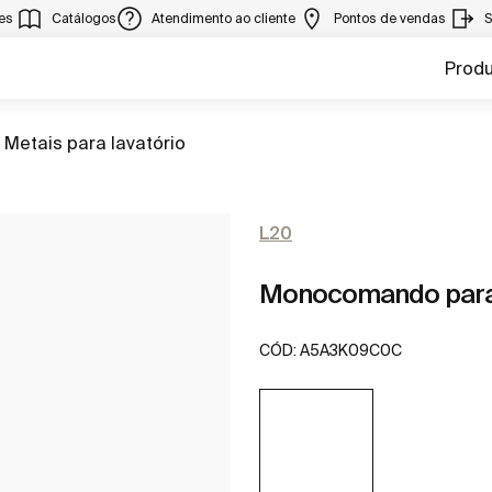
ies
Catálogos
Atendimento ao cliente
Pontos de vendas
S
Prod
Ir para
Metais para lavatório
L20
Monocomando para l
CÓD:
A5A3K09C0C