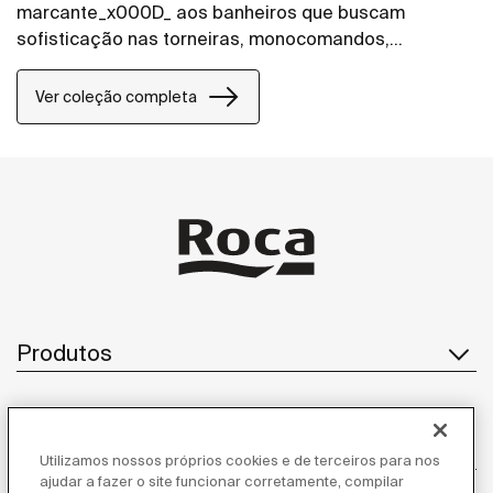
marcante_x000D_ aos banheiros que buscam
sofisticação nas torneiras, monocomandos,
misturadores bicomando e acabamento de registro
um toque diferenciado.
Ver coleção completa
Produtos
Atendimento ao cliente
Utilizamos nossos próprios cookies e de terceiros para nos
ajudar a fazer o site funcionar corretamente, compilar