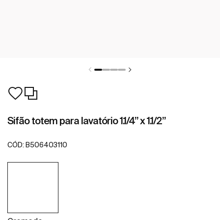
Sifão totem para lavatório 1.1/4” x 1.1/2”
CÓD:
B506403110