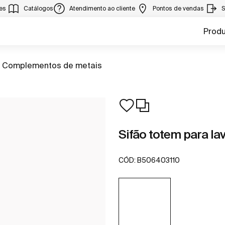
ies
Catálogos
Atendimento ao cliente
Pontos de vendas
S
Prod
Ir para
Complementos de metais
Sifão totem para lavat
CÓD:
B506403110