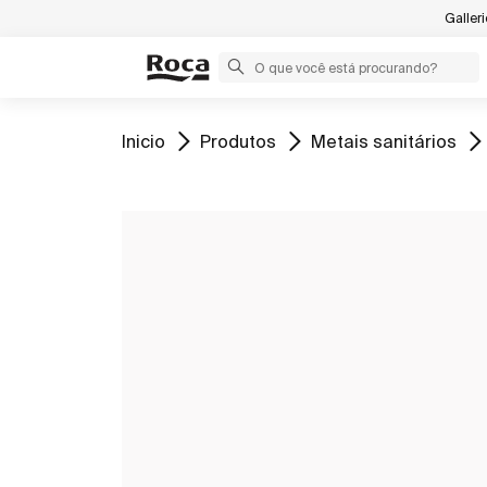
Galler
Ir para
Ir para
Ir para
Inicio
Produtos
Metais sanitários