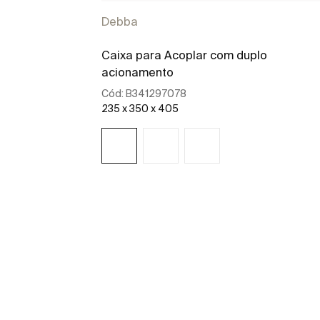
Debba
Caixa para Acoplar com duplo
acionamento
Cód:
B341297078
235 x 350 x 405
Ver mais