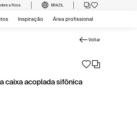
obre a Roca
BRAZIL
utos
Inspiração
Área profissional
Voltar
a caixa acoplada sifônica