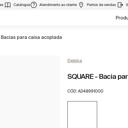
ies
Catálogos
Atendimento ao cliente
Pontos de vendas
S
Prod
Ir para
Bacias para caixa acoplada
Debba
SQUARE - Bacia par
CÓD:
A348991000