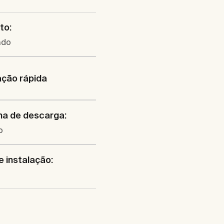
to:
ado
ação rápida
ma de descarga:
o
e instalação: