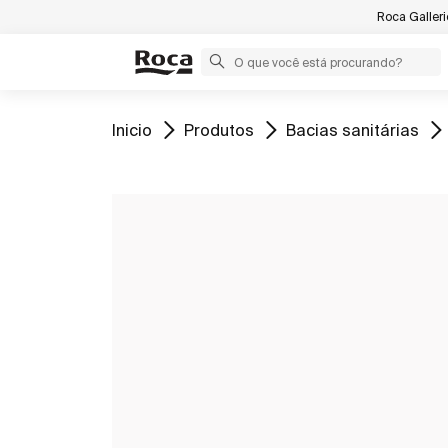
Roca Galler
Ir para
Ir para
Ir para
Inicio
Produtos
Bacias sanitárias