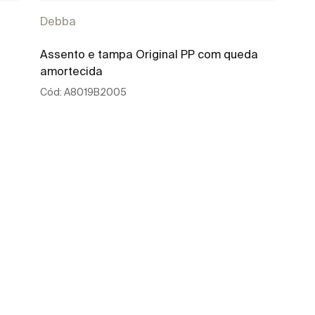
Debba
Assento e tampa Original PP com queda
amortecida
Cód:
A8019B2005
Ver mais