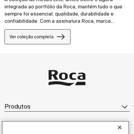
integrada ao portfólio da Roca, mantém tudo o que
sempre foi essencial: qualidade, durabilidade e
confiabilidade. Com a assinatura Roca, marca
referência global em soluções para banheiros, a
coleção de torneiras, misturadores, acabamentos de
Ver coleção completa
registro, duchas higiênicas e chuveiros ganha ainda
mais força, conectada a um portfólio completo e a
um padrão internacional de inovação e design.
Linhas retas e uma estética moderna Elite Roca é
uma ótima aliada dos arquitetos, engenheiros e
designers que desejam criar banheiros modernos.
Produtos
Atendimento ao cliente