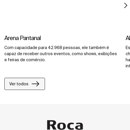
Arena Pantanal
A
Com capacidade para 42.968 pessoas, ele também é
Es
capaz de receber outros eventos, como shows, exibições
ch
e feiras de comércio.
ha
in
di
pr
Ver todos
mo
co
in
ab
m
ab
Cr
Ra