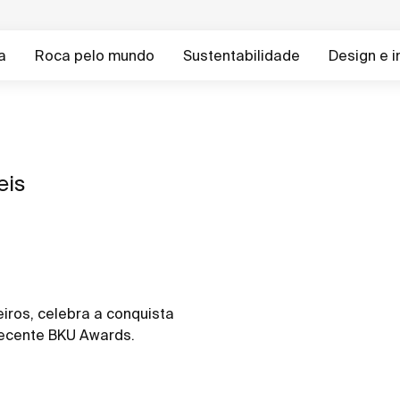
a
Roca pelo mundo
Sustentabilidade
Design e 
eis
iros, celebra a conquista
recente BKU Awards.