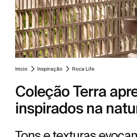
Inicio
Inspiração
Roca Life
Coleção Terra apr
inspirados na natu
Tons e texturas evoca