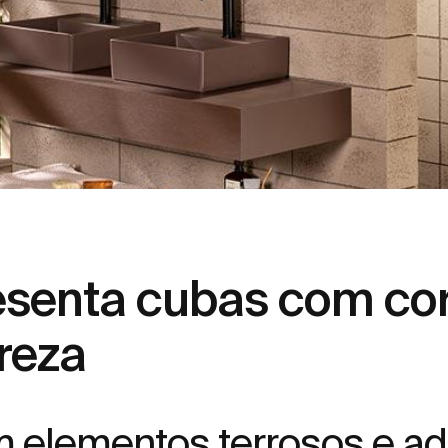
esenta cubas com cor
reza
m elementos terrosos e 