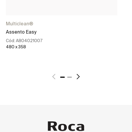
Multiclean®
In
Assento Easy
Ba
el
Cód:
A804021007
480 x 358
Có
39
Ver mais