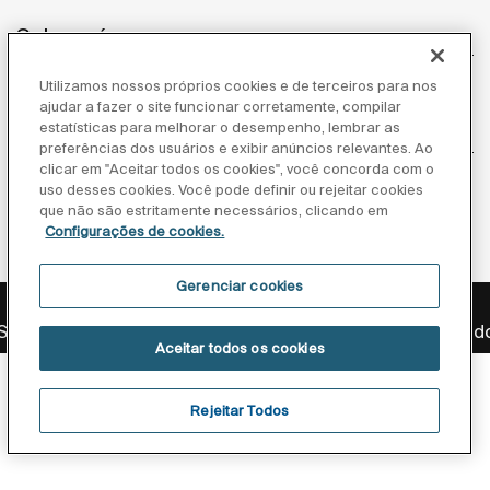
Sobre nós
Utilizamos nossos próprios cookies e de terceiros para nos
ajudar a fazer o site funcionar corretamente, compilar
estatísticas para melhorar o desempenho, lembrar as
Inspiração
preferências dos usuários e exibir anúncios relevantes. Ao
clicar em "Aceitar todos os cookies", você concorda com o
Siga-nos
uso desses cookies. Você pode definir ou rejeitar cookies
que não são estritamente necessários, clicando em
Configurações de cookies.
Gerenciar cookies
Política de privacidade
Aviso legal
Aviso de cookies
anitários Brasil LTDA., CNPJ/ME 75.801.902/0001-26. Todo
Aceitar todos os cookies
Rejeitar Todos