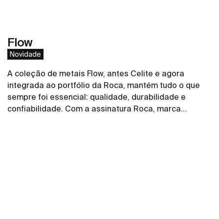
Flow
Novidade
A coleção de metais Flow, antes Celite e agora
integrada ao portfólio da Roca, mantém tudo o que
sempre foi essencial: qualidade, durabilidade e
confiabilidade. Com a assinatura Roca, marca
referência global em soluções para banheiros, a
Ver mais
coleção de torneiras, misturadores, duchas higiênicas
e acabamentos de registro ganha ainda mais força,
conectada a um portfólio completo e a um padrão
internacional de inovação e design. Com um desenho
clean e delicado, os metais Flow, da Roca, trazem
leveza e sofisticação para o projeto de banheiro e
lavabo, sem abrir mão da robustez que o uso diário
exige.