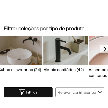
Filtrar coleções por tipo de produto
Cubas e lavatórios
(24)
Metais sanitários
(42)
Assentos 
sanitária
Filtros