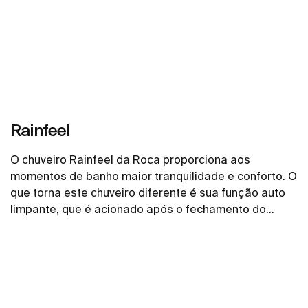
Rainfeel
O chuveiro Rainfeel da Roca proporciona aos
momentos de banho maior tranquilidade e conforto. O
que torna este chuveiro diferente é sua função auto
limpante, que é acionado após o fechamento do
produto, gerando eficiência e praticidade para todos
Ver mais
os seus dias. Tratando-se de design, o chuveiro
Rainfeel leva personalidade ao banheiro deixando
todo ambiente aconchegante.