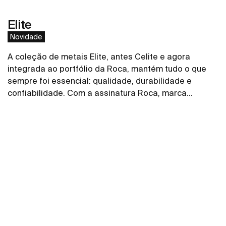
Elite
Novidade
A coleção de metais Elite, antes Celite e agora
integrada ao portfólio da Roca, mantém tudo o que
sempre foi essencial: qualidade, durabilidade e
confiabilidade. Com a assinatura Roca, marca
referência global em soluções para banheiros, a
Ver mais
coleção de torneiras, misturadores, acabamentos de
registro, duchas higiênicas e chuveiros ganha ainda
mais força, conectada a um portfólio completo e a um
padrão internacional de inovação e design. Linhas
retas e uma estética moderna Elite Roca é uma ótima
aliada dos arquitetos, engenheiros e designers que
desejam criar banheiros modernos.