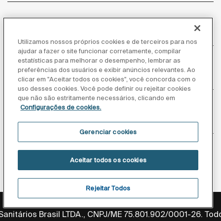
Atendimento ao cliente
Utilizamos nossos próprios cookies e de terceiros para nos
ajudar a fazer o site funcionar corretamente, compilar
estatísticas para melhorar o desempenho, lembrar as
preferências dos usuários e exibir anúncios relevantes. Ao
clicar em "Aceitar todos os cookies", você concorda com o
Sobre nós
uso desses cookies. Você pode definir ou rejeitar cookies
que não são estritamente necessários, clicando em
Configurações de cookies.
Inspiração
Gerenciar cookies
Siga-nos
Aceitar todos os cookies
Rejeitar Todos
Política de privacidade
Aviso legal
Aviso de cookies
anitários Brasil LTDA., CNPJ/ME 75.801.902/0001-26. Todo