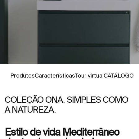
Ir para
Ir para
Ir para
Ir para
Ir para
Produtos
Características
Tour virtual
CATÁLOGO
COLEÇÃO ONA. SIMPLES COMO
A NATUREZA.
Estilo de vida Mediterrâneo