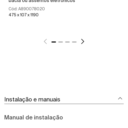
bacia ou assentos eletrônicos
Cód:
A890078020
475 x 107 x 1190
Ver mais
Instalação e manuais
Manual de instalação