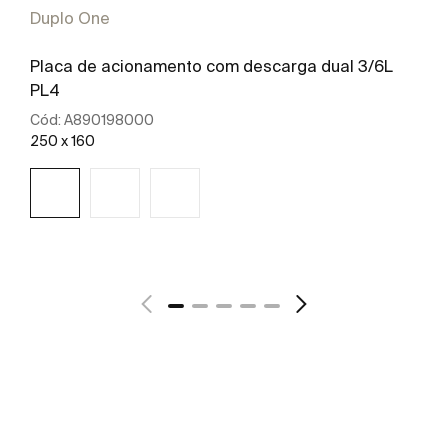
Duplo One
Placa de acionamento com descarga dual 3/6L
PL4
Cód:
A890198000
250 x 160
Ver mais